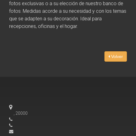
fotos exclusivas o a su elección de nuestro banco de
fotos. Medidas acorde a su necesidad y con los temas
Actividad Corporativa
que se adapten a su decoración. Ideal para
recepciones, oficinas y el hogar.
Editorial
Exposiciones
Volver
Servicios Gráficos
Contacto
E-Commerce
, 20000