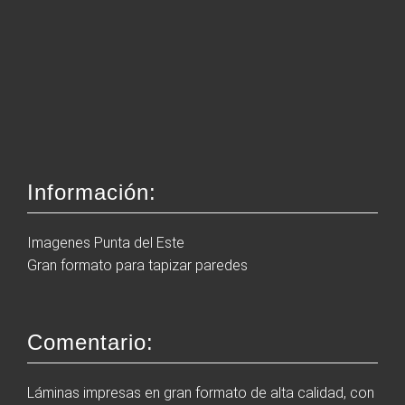
Uruguay Cultural
2014
Gaviotas de Punta del Este
Atardecer en la Mansa
Conrad Punta del Este
Cielos y atardeceres
Atardeceres
Isla Gorriti
Gaviotas
Rocha
Las Llamadas
Vida Gaucha
El Tango
Uruguay Turístico
Información:
Rocha
Punta del Este
Colonia
Imagenes Punta del Este
Atardeceres
Gran formato para tapizar paredes
Uruguay Artístico
Comentario:
Producciones
Publicidad
Artísticas
Láminas impresas en gran formato de alta calidad, con
Nosotros