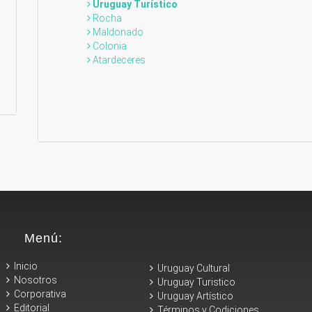
Uruguay Turístico
Rocha
Maldonado
Colonia
Atardeceres
Menú:
Inicio
Uruguay Cultural
Nosotros
Uruguay Turistico
Corporativa
Uruguay Artístico
Editorial
Términos y Codiciones