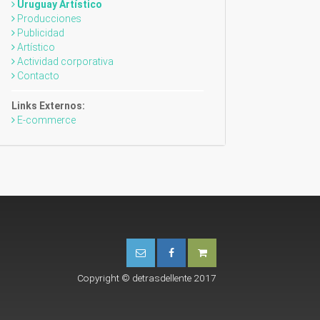
Uruguay Artístico
Producciones
Publicidad
Artístico
Actividad corporativa
Contacto
Links Externos:
E-commerce
Copyright © detrasdellente 2017